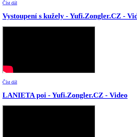
Číst dál
Vystoupení s kužely - Yufi.Zongler.CZ - Vi
Číst dál
LANIETA poi - Yufi.Zongler.CZ - Video