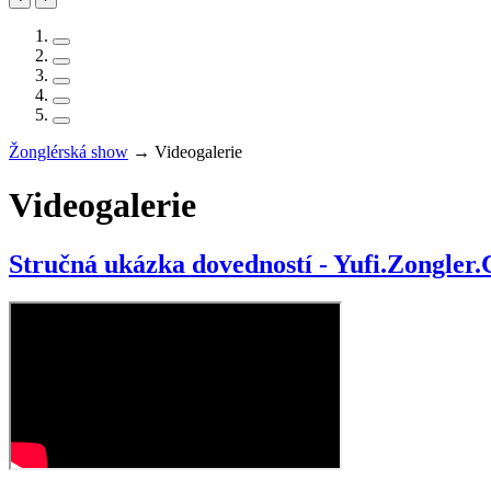
Žonglérská show
→
Videogalerie
Videogalerie
Stručná ukázka dovedností - Yufi.Zongler.