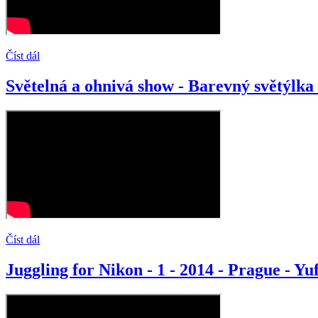
Číst dál
Světelná a ohnivá show - Barevný světýlka 
Číst dál
Juggling for Nikon - 1 - 2014 - Prague - Yu