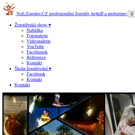
Yufi.Zongler.CZ
profesionální žonglér, kejklíř a performer
☰
Žonglérská show ▾
Nabídka
Fotogalerie
Videogalerie
YouTube
Faceboook
Reference
Kontakt
Škola žonglování ▾
Facebook
Kontakt
Kontakt