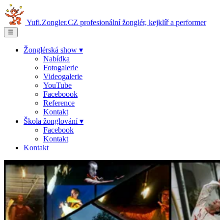
Yufi.Zongler.CZ
profesionální žonglér, kejklíř a performer
☰
Žonglérská show ▾
Nabídka
Fotogalerie
Videogalerie
YouTube
Faceboook
Reference
Kontakt
Škola žonglování ▾
Facebook
Kontakt
Kontakt