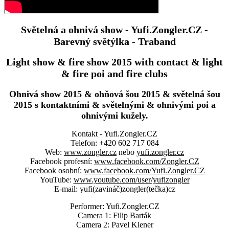
Světelná a ohnivá show - Yufi.Zongler.CZ -
Barevný světýlka - Traband
Light show & fire show 2015 with contact & light
& fire poi and fire clubs
Ohnivá show 2015 & ohňová šou 2015 & světelná šou
2015 s kontaktními & světelnými & ohnivými poi a
ohnivými kužely.
Kontakt - Yufi.Zongler.CZ
Telefon: +420 602 717 084
Web:
www.zongler.cz
nebo
yufi.zongler.cz
Facebook profesní:
www.facebook.com/Zongler.CZ
Facebook osobní:
www.facebook.com/Yufi.Zongler.CZ
YouTube:
www.youtube.com/user/yufizongler
E-mail: yufi(zavináč)zongler(tečka)cz
Performer: Yufi.Zongler.CZ
Camera 1: Filip Barták
Camera 2: Pavel Klener