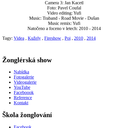
Camera 3: Jan Kacetl
Foto: Pavel Coufal
Video editing: Yufi
Music: Traband - Road Movie - Dušan
Music remix: Yufi
Natočeno a foceno v letech: 2010 - 2014
Tagy:
Videa
,
Kužely
,
Fireshow
,
Poi
,
2010
,
2014
Žonglérská show
Nabídka
Fotogalerie
Videogalerie
YouTube
Faceboook
Reference
Kontakt
Škola žonglování
Facebook