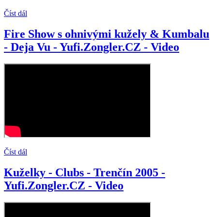
Číst dál
Fire Show s ohnivými kužely & Kumbalu
- Deja Vu - Yufi.Zongler.CZ - Video
Číst dál
Kuželky - Clubs - Trenčín 2005 -
Yufi.Zongler.CZ - Video