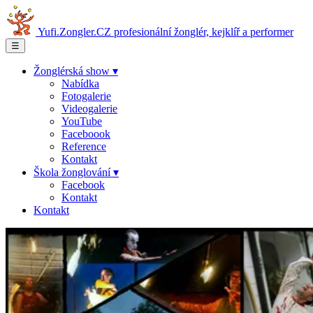
Yufi.Zongler.CZ
profesionální žonglér, kejklíř a performer
☰
Žonglérská show ▾
Nabídka
Fotogalerie
Videogalerie
YouTube
Faceboook
Reference
Kontakt
Škola žonglování ▾
Facebook
Kontakt
Kontakt