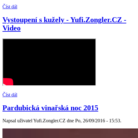
Číst dál
Vystoupení s kužely - Yufi.Zongler.CZ -
Video
Číst dál
Pardubická vinařská noc 2015
Napsal uživatel Yufi.Zongler.CZ dne Po, 26/09/2016 - 15:53.