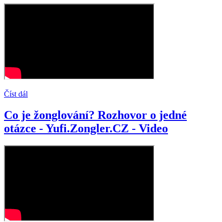
Číst dál
Co je žonglování? Rozhovor o jedné
otázce - Yufi.Zongler.CZ - Video