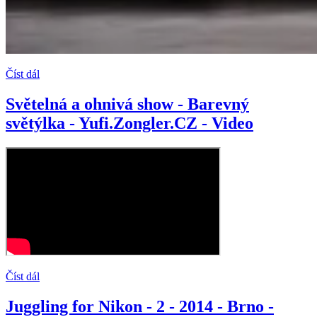
Číst dál
Světelná a ohnivá show - Barevný
světýlka - Yufi.Zongler.CZ - Video
Číst dál
Juggling for Nikon - 2 - 2014 - Brno -