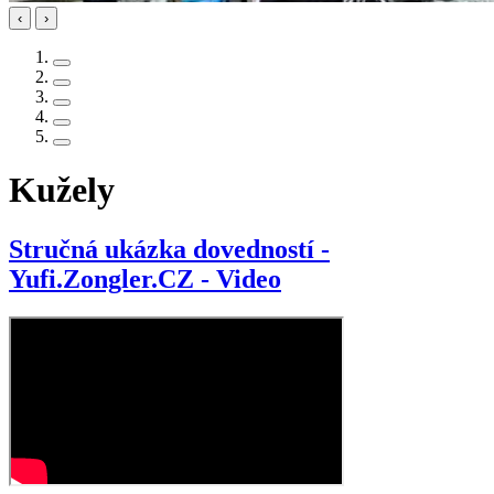
‹
›
Kužely
Stručná ukázka dovedností -
Yufi.Zongler.CZ - Video