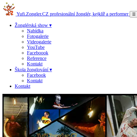
Yufi.Zongler.CZ
profesionální žonglér, kejklíř a performer
☰
Žonglérská show ▾
Nabídka
Fotogalerie
Videogalerie
YouTube
Faceboook
Reference
Kontakt
Škola žonglování ▾
Facebook
Kontakt
Kontakt