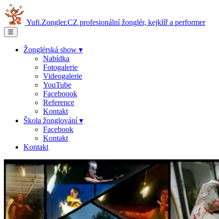
Yufi.Zongler.CZ
profesionální žonglér, kejklíř a performer
☰
Žonglérská show ▾
Nabídka
Fotogalerie
Videogalerie
YouTube
Faceboook
Reference
Kontakt
Škola žonglování ▾
Facebook
Kontakt
Kontakt