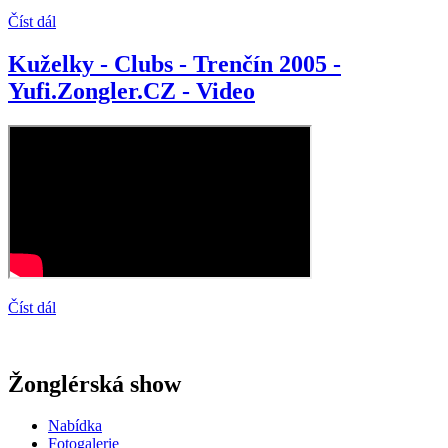
Číst dál
Kuželky - Clubs - Trenčín 2005 -
Yufi.Zongler.CZ - Video
Číst dál
Žonglérská show
Nabídka
Fotogalerie